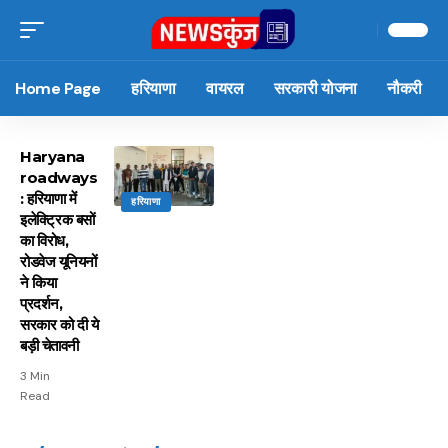
Home Page
हरियाणा
वायरल
सरकारी योजना
नौकरी
Haryana
roadways
: हरियाणा में
हरियाणा
इलेक्ट्रिक बसों
का विरोध,
रोडवेज यूनियनों
ने किया
प्रदर्शन,
सरकार को दी ये
बड़ी चेतावनी
3 Min
Read
15 नवंबर से लागू होंगे
ऐसे बनाएं अपनी पसंद की