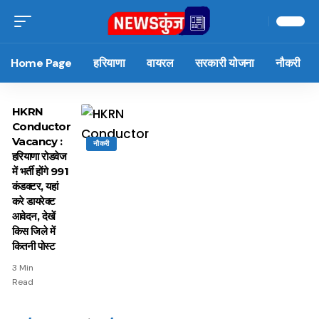
Home Page
हरियाणा
वायरल
सरकारी योजना
नौकरी
HKRN
Conductor
Vacancy :
नौकरी
हरियाणा रोडवेज
में भर्ती होंगे 991
कंडक्टर, यहां
करे डायरेक्ट
आवेदन, देखें
किस जिले में
कितनी पोस्ट
3 Min
Read
15 नवंबर से लागू होंगे
ऐसे बनाएं अपनी पसंद की