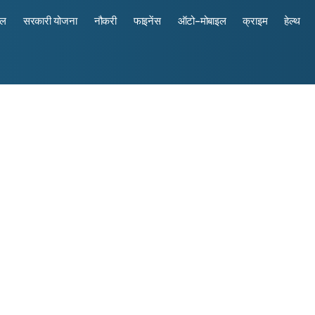
रल
सरकारी योजना
नौकरी
फाइनेंस
ऑटो-मोबाइल
क्राइम
हेल्थ