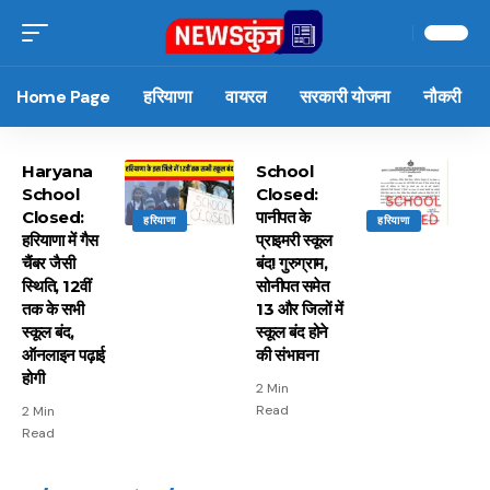
Home Page
हरियाणा
वायरल
सरकारी योजना
नौकरी
Haryana
School
School
Closed:
Closed:
पानीपत के
हरियाणा
हरियाणा
हरियाणा में गैस
प्राइमरी स्कूल
चैंबर जैसी
बंद! गुरुग्राम,
स्थिति, 12वीं
सोनीपत समेत
तक के सभी
13 और जिलों में
स्कूल बंद,
स्कूल बंद होने
ऑनलाइन पढ़ाई
की संभावना
होगी
2 Min
Read
2 Min
Read
15 नवंबर से लागू होंगे
ऐसे बनाएं अपनी पसंद की