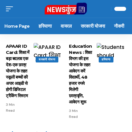
Home Page
हरियाणा
वायरल
सरकारी योजना
नौकरी
APAAR ID
Education
Card: शिक्षा में
News : शिक्षा
बड़ा बदलाव एक
विभाग की इस
सरकारी योजना
हरियाणा
देश-एक छात्र
योजना के तहत
योजना के तहत
आवेदन करें
स्कूली बच्चों की
विद्यार्थी, 48
अपार आइडी से
हजार रुपये
होगी डिजिटल
मिलेगी
ट्रैकिंग सिस्टम
छात्रवृत्ति,
आवेदन शुरू
3 Min
Read
3 Min
Read
15 नवंबर से लागू होंगे
ऐसे बनाएं अपनी पसंद की