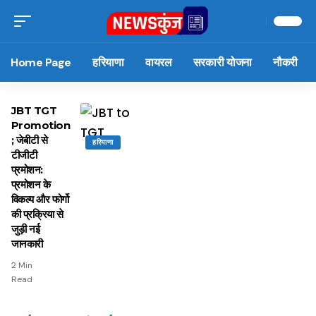
Home Page
हरियाणा
वायरल
सरकारी योजना
नौकरी
JBT TGT
Promotion
; जेबीटी से
हरियाणा
टीजीटी
प्रमोशन:
प्रमोशन के
विकल्प और फोर्गो
की प्रक्रिया से
जुड़ी नई
जानकारी
2 Min
Read
15 नवंबर से लागू होंगे
ऐसे बनाएं अपनी पसंद की