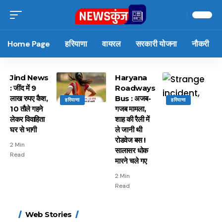
Home Page
हरियाणा
वायरल
सरकारी योजना
नौकरी
Jind News
Haryana
: जींद में 9
Roadways
लाख रुपए कैश,
Bus : अजब-
हरियाणा
हरियाणा
10 तौले गहने
गजब मामला,
लेकर विवाहिता
शाह की रैली में
घर से भागी
ले जानी थी
रोडवेज बस !
2 Min
सालासर धोक
Read
मारने चले गए
2 Min
Read
15 नवंबर से लागू होंगे
ऐसे बनाएं अपनी पसंद की
मोटापे को कम करने के लिए
बदलते मौसम में नही होंगे
Web Stories
FASTag के ये नए नियम,
UPI ID? जानें यहां