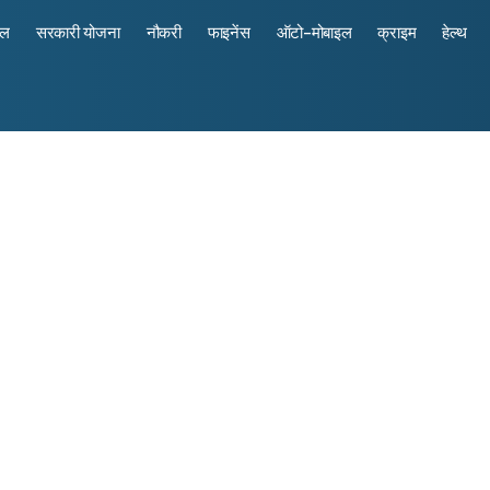
रल
सरकारी योजना
नौकरी
फाइनेंस
ऑटो-मोबाइल
क्राइम
हेल्थ