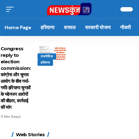
Home Page
हरियाणा
वायरल
सरकारी योजना
नौकरी
Congress
reply to
राजनीतिक
election
हरियाणा
commission:
कांग्रेस और चुनाव
आयोग के बीच गर्मा-
गर्मी! हरियाणा चुनावों
के मद्देनजर आरोपों
की बौछार, कार्रवाई
की मांग
5 Min Read
15 नवंबर से लागू होंगे
ऐसे बनाएं अपनी पसंद की
मोटापे को कम करने के लिए
बदलते मौसम में नही होंगे
Web Stories
FASTag के ये नए नियम,
UPI ID? जानें यहां