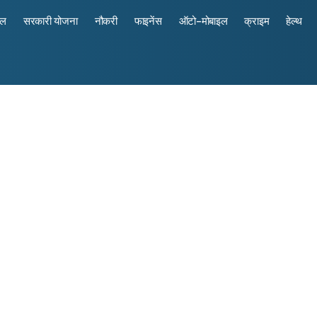
रल
सरकारी योजना
नौकरी
फाइनेंस
ऑटो-मोबाइल
क्राइम
हेल्थ