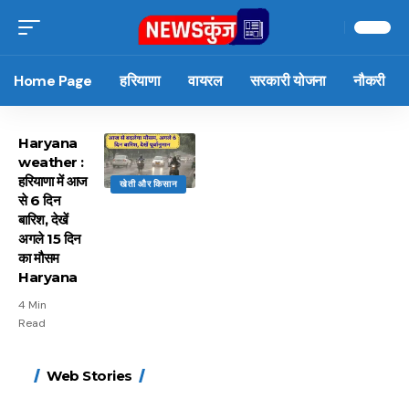
Home Page
हरियाणा
वायरल
सरकारी योजना
नौकरी
Haryana
weather :
हरियाणा में आज
खेती और किसान
से 6 दिन
बारिश, देखें
अगले 15 दिन
का मौसम
Haryana
4 Min
Read
15 नवंबर से लागू होंगे
ऐसे बनाएं अपनी पसंद की
मोटापे को कम करने के लिए
बदलते मौसम में नही होंगे
Web Stories
FASTag के ये नए नियम,
UPI ID? जानें यहां
खाएं ये बेहत्तर चीजें
बीमार, हल्दी के साथ ये 5