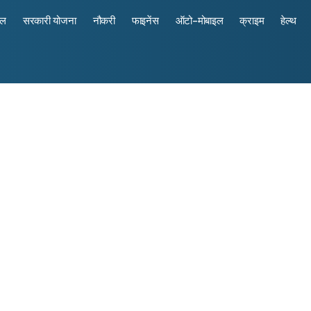
रल
सरकारी योजना
नौकरी
फाइनेंस
ऑटो-मोबाइल
क्राइम
हेल्थ