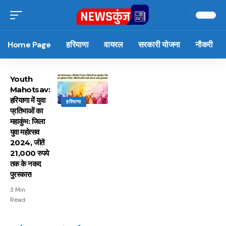
Home Page
हरियाणा
वायरल
सरकारी योजना
नौकरी
Youth
Mahotsav:
हरियाणा में युवा
हरियाणा
प्रतिभाओं का
महाकुंभ: जिला
युवा महोत्सव
2024, जीतें
21,000 रुपये
तक के नकद
पुरस्कार!
3 Min
Read
15 नवंबर से लागू होंगे
ऐसे बनाएं अपनी पसंद की