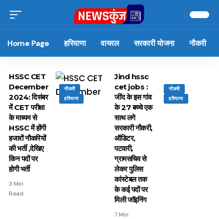
Home Page
हरियाणा
वायरल
सरकारी योजना
नौकरी
HSSC CET
Jind hssc
December
cet jobs :
नौकरी
नौकरी
2024: दिसंबर
जींद के इस गांव
हरियाणा
हरियाणा
में CET परीक्षा
के 27 बच्चे एक
के माध्यम से
साथ लगे
HSSC में होंगी
सरकारी नौकरी,
हजारों नौकरियों
ऑडिटर,
की भर्ती ,देखिए
पटवारी,
किन पदों पर
ग्रामसचिव से
होगी भर्ती
लेकर पुलिस
कांस्टेबल तक
3 Min
के कई पदों पर
Read
मिली जॉइनिंग
7 Min