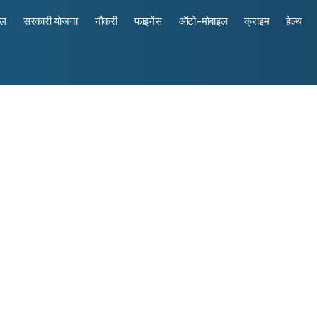
रल
सरकारी योजना
नौकरी
फाइनेंस
ऑटो-मोबाइल
क्राइम
हेल्थ