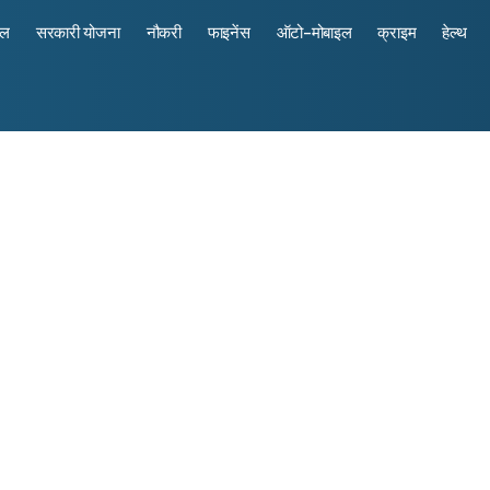
रल
सरकारी योजना
नौकरी
फाइनेंस
ऑटो-मोबाइल
क्राइम
हेल्थ