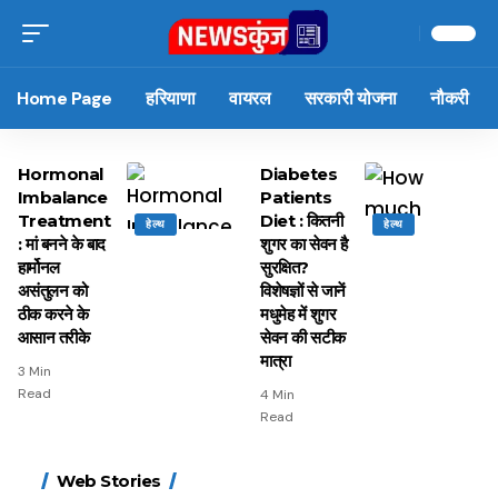
Home Page
हरियाणा
वायरल
सरकारी योजना
नौकरी
Hormonal
Diabetes
Imbalance
Patients
Treatment
Diet : कितनी
हेल्थ
हेल्थ
: मां बनने के बाद
शुगर का सेवन है
हार्मोनल
सुरक्षित?
असंतुलन को
विशेषज्ञों से जानें
ठीक करने के
मधुमेह में शुगर
आसान तरीके
सेवन की सटीक
मात्रा
3 Min
Read
4 Min
Read
15 नवंबर से लागू होंगे
ऐसे बनाएं अपनी पसंद की
मोटापे को कम करने के लिए
बदलते मौसम में नही होंगे
Web Stories
FASTag के ये नए नियम,
UPI ID? जानें यहां