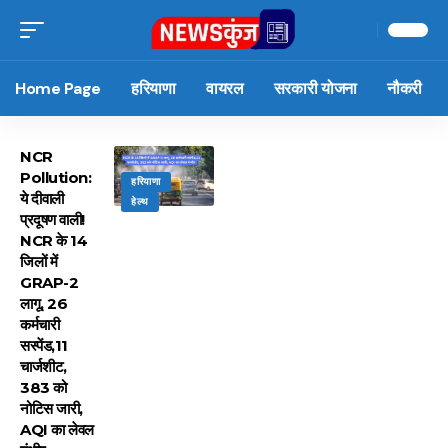
Home Page
हरियाणा
वायरल
सरकारी योजना
नौकरी
NCR
Pollution:
हरियाणा
ये दीवाली
हेल्थ
प्रदूषण वाली!
NCR के 14
जिलों में
GRAP-2
लागू, 26
कर्मचारी
सस्पेंड,11
चार्जशीट,
383 को
नोटिस जारी,
AQI का लेवल