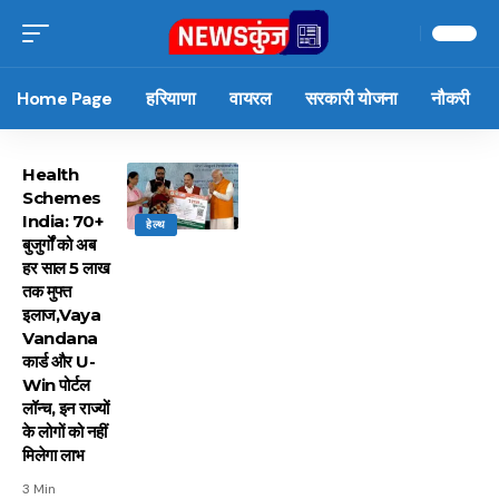
Home Page
हरियाणा
वायरल
सरकारी योजना
नौकरी
Health
Schemes
India: 70+
हेल्थ
बुजुर्गों को अब
हर साल 5 लाख
तक मुफ्त
इलाज,Vaya
Vandana
कार्ड और U-
Win पोर्टल
लॉन्च, इन राज्यों
के लोगों को नहीं
मिलेगा लाभ
3 Min