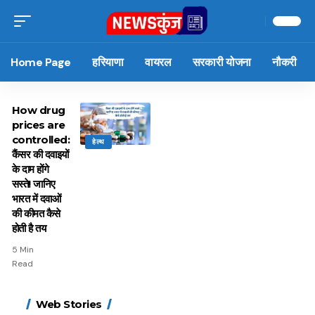
Home Page
हरियाणा
वायरल
सरकारी योजना
नौकरी
How drug
prices are
controlled:
हेल्थ
कैंसर की दवाइयों
के दाम होंगे
सस्ते! जानिए
भारत में दवाओं
की कीमत कैसे
होती है तय
5 Min
Read
15 नवंबर से लागू होंगे
ऐसे बनाएं अपनी पसंद की
मोटापे को कम करने के लिए
बदलते मौसम में नही होंगे
Web Stories
FASTag के ये नए नियम,
UPI ID? जानें यहां