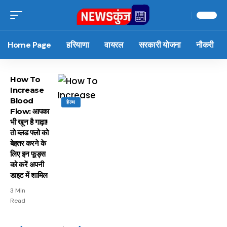
Home Page
हरियाणा
वायरल
सरकारी योजना
नौकरी
How To
Increase
Blood
हेल्थ
Flow: आपका
भी खून है गाढ़ा!
तो ब्लड फ्लो को
बेहतर करने के
लिए इन फूड्स
को करें अपनी
डाइट में शामिल
3 Min
Read
15 नवंबर से लागू होंगे
ऐसे बनाएं अपनी पसंद की