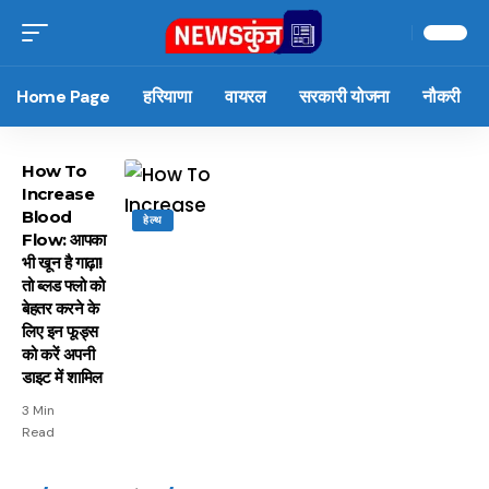
Home Page
हरियाणा
वायरल
सरकारी योजना
नौकरी
How To
Increase
Blood
हेल्थ
Flow: आपका
भी खून है गाढ़ा!
तो ब्लड फ्लो को
बेहतर करने के
लिए इन फूड्स
को करें अपनी
डाइट में शामिल
3 Min
Read
15 नवंबर से लागू होंगे
ऐसे बनाएं अपनी पसंद की