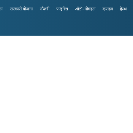
रल
सरकारी योजना
नौकरी
फाइनेंस
ऑटो-मोबाइल
क्राइम
हेल्थ