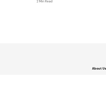
2 Min Read
About U