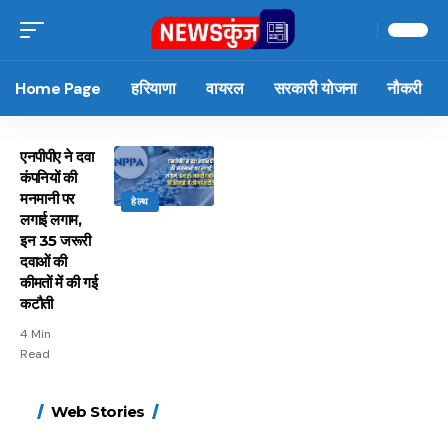
Home Page
हरियाणा
वायरल
सरकारी योजना
नौकरी
एनपीपीए ने दवा
कंपनियों की
मनमानी पर
हेल्थ
लगाई लगाम,
इन 35 जरूरी
दवाओं की
कीमतों में की गई
कटौती
4 Min
Read
15 नवंबर से लागू होंगे
ऐसे बनाएं अपनी पसंद की
मोटापे को कम करने के लिए
बदलते मौसम में नही होंगे
Web Stories
FASTag के ये नए नियम,
UPI ID? जानें यहां
खाएं ये बेहत्तर चीजें
बीमार, हल्दी के साथ ये 5