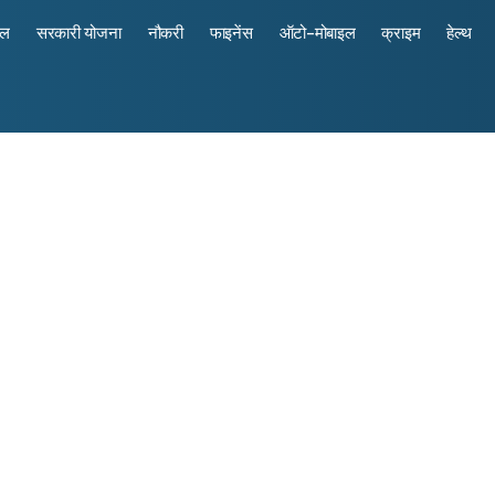
रल
सरकारी योजना
नौकरी
फाइनेंस
ऑटो-मोबाइल
क्राइम
हेल्थ