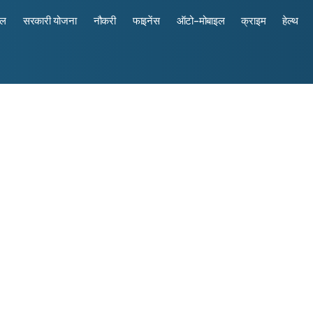
रल
सरकारी योजना
नौकरी
फाइनेंस
ऑटो-मोबाइल
क्राइम
हेल्थ