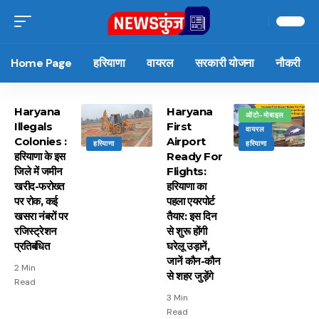
Home Page
हरियाणा
वायरल
सरकारी योजना
नौकरी
Haryana
Haryana
ऑटो-मोबाइल
Illegals
First
वायरल
Colonies :
Airport
हरियाणा
हरियाणा
हरियाणा के इस
Ready For
जिले में जमीन
Flights:
खरीद-फरोख्त
हरियाणा का
पर रोक, कई
पहला एयरपोर्ट
खसरा नंबरों पर
तैयार: इस दिन
रजिस्ट्रेशन
से शुरू होंगी
प्रतिबंधित
घरेलू उड़ानें,
जानें कौन-कौन
2 Min
से शहर जुड़ेंगे
Read
3 Min
Read