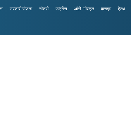
रल
सरकारी योजना
नौकरी
फाइनेंस
ऑटो-मोबाइल
क्राइम
हेल्थ