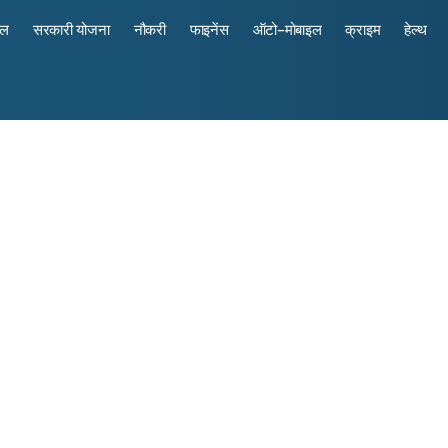
रल
सरकारी योजना
नौकरी
फाइनेंस
ऑटो-मोबाइल
क्राइम
हेल्थ