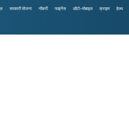
रल
सरकारी योजना
नौकरी
फाइनेंस
ऑटो-मोबाइल
क्राइम
हेल्थ