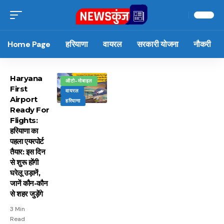
Home Page
हरियाणा
वायरल
सरकारी योजना
नौकरी
Haryana
ऑटो-मोबाइल
First
वायरल
Airport
हरियाणा
Ready For
Flights:
हरियाणा का
पहला एयरपोर्ट
तैयार: इस दिन
से शुरू होंगी
घरेलू उड़ानें,
जानें कौन-कौन
से शहर जुड़ेंगे
3 Min
Read