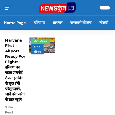
Home Page
हरियाणा
वायरल
सरकारी योजना
नौकरी
Haryana
ऑटो-मोबाइल
First
वायरल
Airport
हरियाणा
Ready For
Flights:
हरियाणा का
पहला एयरपोर्ट
तैयार: इस दिन
से शुरू होंगी
घरेलू उड़ानें,
जानें कौन-कौन
से शहर जुड़ेंगे
3 Min
Read