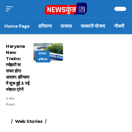
Home Page
हरियाणा
वायरल
सरकारी योजना
नौकरी
Haryana
New
वायरल
Trains:
हरियाणा
त्योहारों पर
सफर होगा
आसान: हरियाणा
में शुरू हुई 3 नई
स्पेशल ट्रेनें
3 Min
Read
15 नवंबर से लागू होंगे
ऐसे बनाएं अपनी पसंद की
मोटापे को कम करने के लिए
बदलते मौसम में नही होंगे
Web Stories
FASTag के ये नए नियम,
UPI ID? जानें यहां
खाएं ये बेहत्तर चीजें
बीमार, हल्दी के साथ ये 5