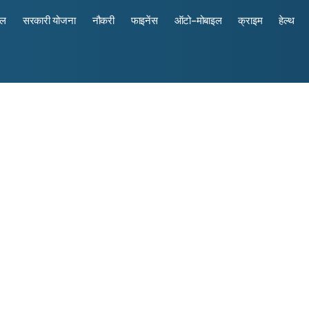
रल
सरकारी योजना
नौकरी
फाइनेंस
ऑटो-मोबाइल
क्राइम
हेल्थ