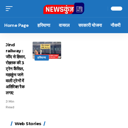
Home Page
हरियाणा
वायरल
सरकारी योजना
नौकरी
Jind
railway :
जींद से हिसार,
हरियाणा
रोहतक की 3
ट्रेन कैंसिल,
महाकुंभ जाने
वाली ट्रेनों में
अतिरिक्त रैक
लगाए
3 Min
Read
15 नवंबर से लागू होंगे
ऐसे बनाएं अपनी पसंद की
मोटापे को कम करने के लिए
बदलते मौसम में नही होंगे
Web Stories
FASTag के ये नए नियम,
UPI ID? जानें यहां