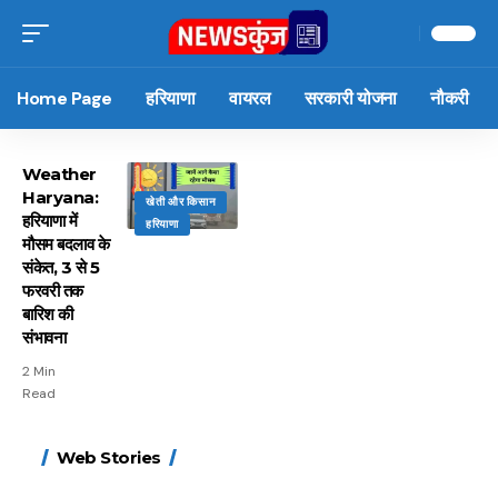
Home Page
हरियाणा
वायरल
सरकारी योजना
नौकरी
Weather
Haryana:
खेती और किसान
हरियाणा में
हरियाणा
मौसम बदलाव के
संकेत, 3 से 5
फरवरी तक
बारिश की
संभावना
2 Min
Read
15 नवंबर से लागू होंगे
ऐसे बनाएं अपनी पसंद की
मोटापे को कम करने के लिए
बदलते मौसम में नही होंगे
Web Stories
FASTag के ये नए नियम,
UPI ID? जानें यहां
खाएं ये बेहत्तर चीजें
बीमार, हल्दी के साथ ये 5