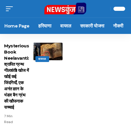
Home Page
हरियाणा
वायरल
सरकारी योजना
नौकरी
Mysterious
Book
Neelavanti:
वायरल
श्रापित ग्रन्थ
नीलावंती! खोज में
खोई कई
जिंदगियाँ, एक
अनंत ज्ञान के
भंडार बैन ग्रंथ
की खौफनाक
सच्चाई
7 Min
Read