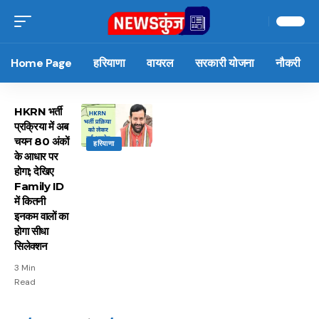
Home Page
हरियाणा
वायरल
सरकारी योजना
नौकरी
HKRN भर्ती
प्रक्रिया में अब
चयन 80 अंकों
हरियाणा
के आधार पर
होगा; देखिए
Family ID
में कितनी
इनकम वालों का
होगा सीधा
सिलेक्शन
3 Min
Read
15 नवंबर से लागू होंगे
ऐसे बनाएं अपनी पसंद की