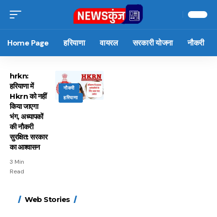
Home Page
हरियाणा
वायरल
सरकारी योजना
नौकरी
hrkn:
हरियाणा में
नौकरी
Hkrn को नहीं
हरियाणा
किया जाएगा
भंग, अध्यापकों
की नौकरी
सुरक्षित: सरकार
का आश्वासन
3 Min
Read
15 नवंबर से लागू होंगे
ऐसे बनाएं अपनी पसंद की
मोटापे को कम करने के लिए
बदलते मौसम में नही होंगे
Web Stories
FASTag के ये नए नियम,
UPI ID? जानें यहां
खाएं ये बेहत्तर चीजें
बीमार, हल्दी के साथ ये 5