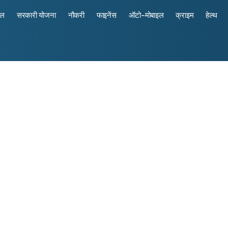
रल
सरकारी योजना
नौकरी
फाइनेंस
ऑटो-मोबाइल
क्राइम
हेल्थ