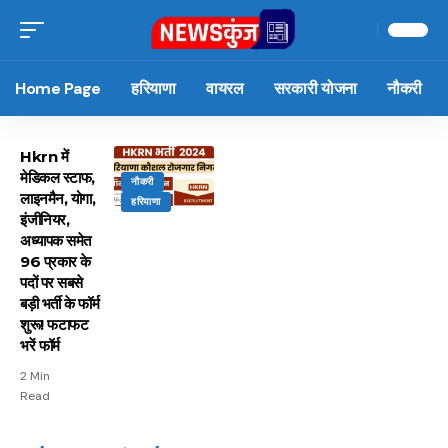
Home Page
हरियाणा
वायरल
सरकारी योजना
नौकरी
Hkrn में
मेडिकल स्टाफ,
नौकरी
लाइनमैन, योगा,
हरियाणा
इंजीनियर,
अध्यापक समेत
96 प्रकार के
पदों पर सबसे
बड़ी भर्ती के फॉर्म
शुरू! फटाफट
भरें फॉर्म
2 Min
Read
15 नवंबर से लागू होंगे
ऐसे बनाएं अपनी पसंद की