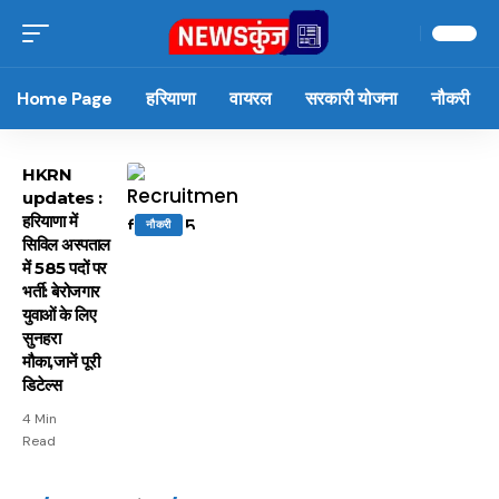
Home Page
हरियाणा
वायरल
सरकारी योजना
नौकरी
HKRN
updates :
हरियाणा में
नौकरी
सिविल अस्पताल
में 585 पदों पर
भर्ती: बेरोजगार
युवाओं के लिए
सुनहरा
मौका,जानें पूरी
डिटेल्स
4 Min
Read
15 नवंबर से लागू होंगे
ऐसे बनाएं अपनी पसंद की