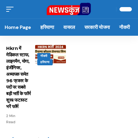
Home Page
हरियाणा
वायरल
सरकारी योजना
नौकरी
Hkrn में
मेडिकल स्टाफ,
नौकरी
लाइनमैन, योगा,
हरियाणा
इंजीनियर,
अध्यापक समेत
96 प्रकार के
पदों पर सबसे
बड़ी भर्ती के फॉर्म
शुरू! फटाफट
भरें फॉर्म
2 Min
Read
15 नवंबर से लागू होंगे
ऐसे बनाएं अपनी पसंद की