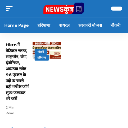
Home Page
हरियाणा
वायरल
सरकारी योजना
नौकरी
Hkrn में
मेडिकल स्टाफ,
नौकरी
लाइनमैन, योगा,
हरियाणा
इंजीनियर,
अध्यापक समेत
96 प्रकार के
पदों पर सबसे
बड़ी भर्ती के फॉर्म
शुरू! फटाफट
भरें फॉर्म
2 Min
Read
15 नवंबर से लागू होंगे
ऐसे बनाएं अपनी पसंद की