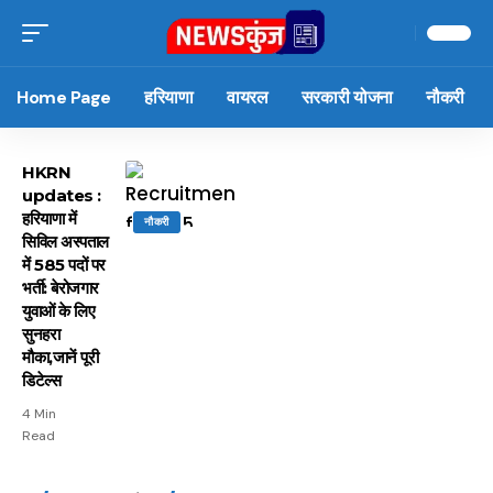
Home Page
हरियाणा
वायरल
सरकारी योजना
नौकरी
HKRN
updates :
हरियाणा में
नौकरी
सिविल अस्पताल
में 585 पदों पर
भर्ती: बेरोजगार
युवाओं के लिए
सुनहरा
मौका,जानें पूरी
डिटेल्स
4 Min
Read
15 नवंबर से लागू होंगे
ऐसे बनाएं अपनी पसंद की