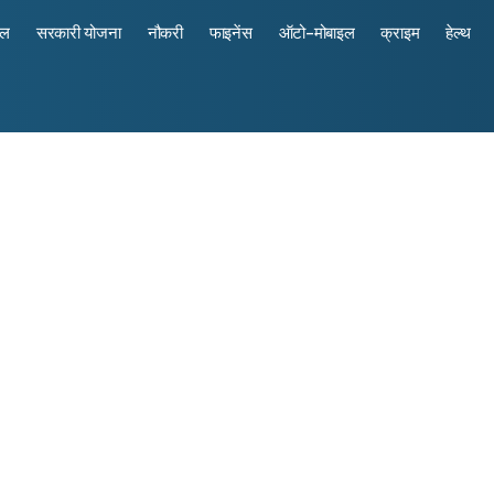
रल
सरकारी योजना
नौकरी
फाइनेंस
ऑटो-मोबाइल
क्राइम
हेल्थ