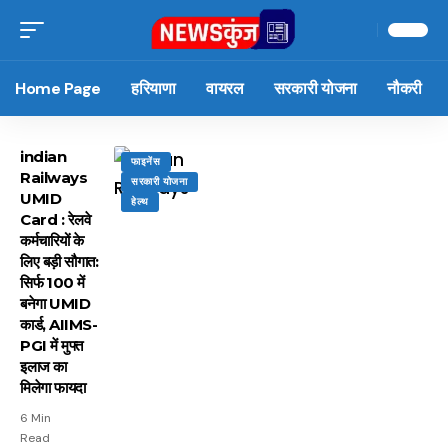
Home Page
हरियाणा
वायरल
सरकारी योजना
नौकरी
indian
फाइनेंस
Railways
सरकारी योजना
UMID
हेल्थ
Card : रेलवे
कर्मचारियों के
लिए बड़ी सौगात:
सिर्फ ₹100 में
बनेगा UMID
कार्ड, AIIMS-
PGI में मुफ्त
इलाज का
मिलेगा फायदा
6 Min
Read