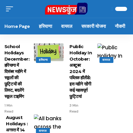
Home Page
हरियाणा
वायरल
सरकारी योजना
नौकरी
School
Public
Holidays
Holiday In
December:
October:
हरियाणा
वायरल
हरियाणा में
अक्टूबर
दिसंबर महीने में
2024 में
स्कूलों की
पब्लिक हॉलीडे:
छुट्टियों की
इस महीने रहेंगी
लिस्ट, बदलेंगे
कई महत्वपूर्ण
स्कूल टाइमिंग
छुट्टियां
1 Min
3 Min
Read
Read
August
Holidays :
अगस्त में 14
वायरल