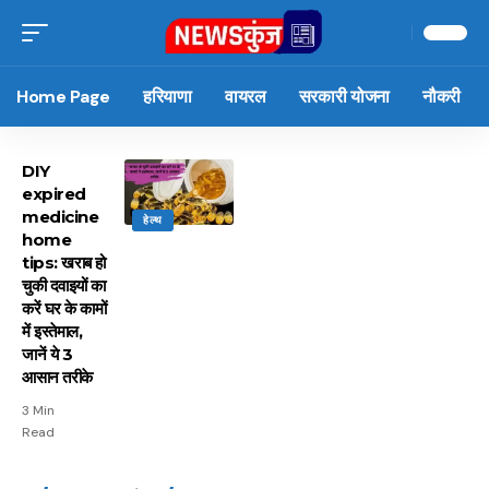
Home Page
हरियाणा
वायरल
सरकारी योजना
नौकरी
DIY
expired
medicine
हेल्थ
home
tips: खराब हो
चुकी दवाइयों का
करें घर के कामों
में इस्तेमाल,
जानें ये 3
आसान तरीके
3 Min
Read
15 नवंबर से लागू होंगे
ऐसे बनाएं अपनी पसंद की